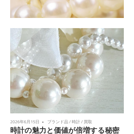
き、
賢
く
手
放
す
ブ
ラ
ン
ド
の
秘
訣
を
2026年6月15日
ブランド品
/
時計
/
買取
ご
時計の魅力と価値が倍増する秘密
紹