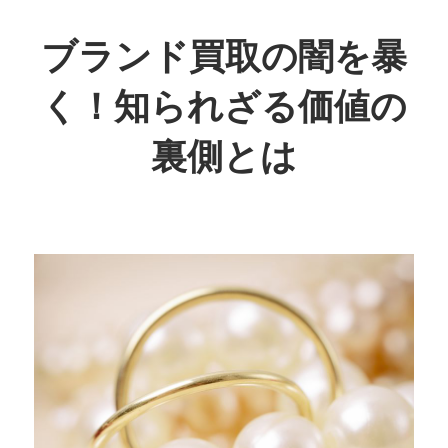
コ
ン
ブランド買取の闇を暴
テ
く！知られざる価値の
ン
ツ
裏側とは
へ
ス
知
キ
ら
ッ
れ
プ
ざ
る
真
実
を
暴