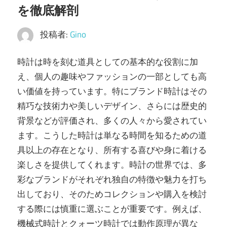
を徹底解剖
介！
安
投稿者:
Gino
心
取
時計は時を刻む道具としての基本的な役割に加
引
え、個人の趣味やファッションの一部としても高
で
い価値を持っています。
特にブランド時計はその
価
精巧な技術力や美しいデザイン、さらには歴史的
値
背景などが評価され、多くの人々から愛されてい
を
ます。こうした時計は単なる時間を知るための道
最
具以上の存在となり、所有する喜びや身に着ける
大
楽しさを提供してくれます。時計の世界では、多
化
彩なブランドがそれぞれ独自の特徴や魅力を打ち
し
出しており、そのためコレクションや購入を検討
よ
する際には慎重に選ぶことが重要です。例えば、
う。
機械式時計とクォーツ時計では動作原理が異な