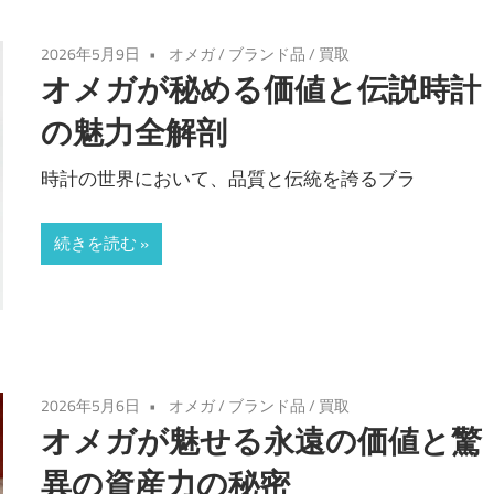
2026年5月9日
オメガ
/
ブランド品
/
買取
オメガが秘める価値と伝説時計
の魅力全解剖
時計の世界において、品質と伝統を誇るブラ
続きを読む
2026年5月6日
オメガ
/
ブランド品
/
買取
オメガが魅せる永遠の価値と驚
異の資産力の秘密