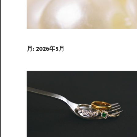
心
取
引
で
価
月:
2026年5月
値
を
最
大
化
し
よ
う。