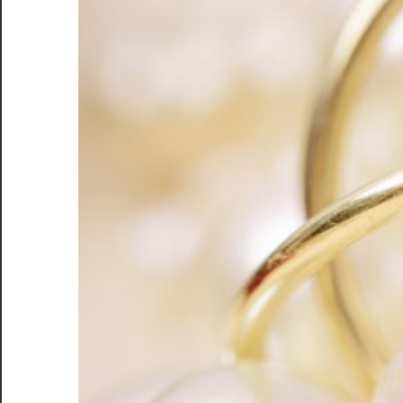
く
手
放
す
ブ
ラ
ン
ド
の
秘
訣
を
ご
紹
介！
安