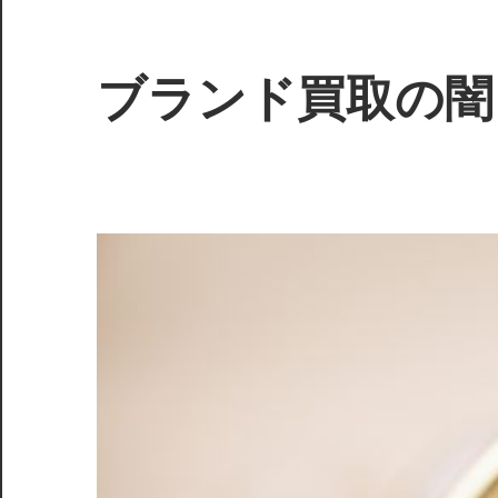
コ
ン
テ
ブランド買取の闇
ン
ツ
知
へ
ら
ス
れ
キ
ざ
ッ
る
プ
真
実
を
暴
き、
賢