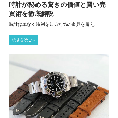
時計が秘める驚きの価値と賢い売
介！
買術を徹底解説
安
心
時計は単なる時刻を知るための道具を超え、
取
引
続きを読む
で
価
値
を
最
大
化
し
よ
う。