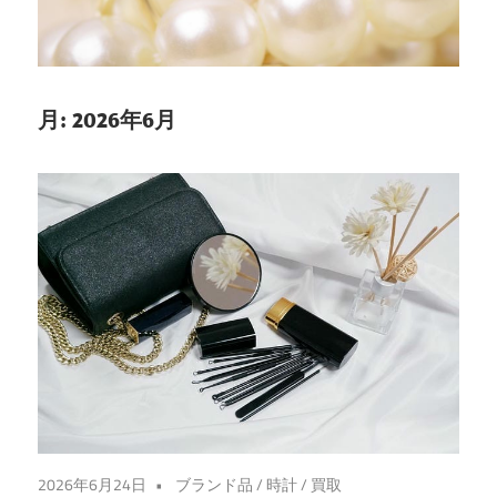
き、
賢
く
手
月:
2026年6月
放
す
ブ
ラ
ン
ド
の
秘
訣
を
ご
2026年6月24日
ブランド品
/
時計
/
買取
紹