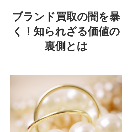
コ
ン
ブランド買取の闇を暴
テ
く！知られざる価値の
ン
ツ
裏側とは
へ
ス
知
キ
ら
ッ
れ
プ
ざ
る
真
実
を
暴