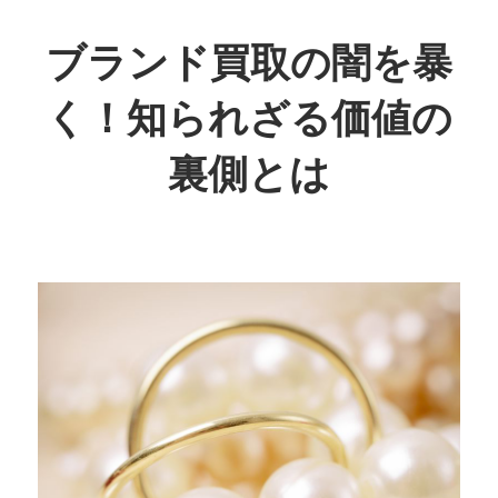
コ
ン
ブランド買取の闇を暴
テ
く！知られざる価値の
ン
ツ
裏側とは
へ
ス
知
キ
ら
ッ
れ
プ
ざ
る
真
実
を
暴