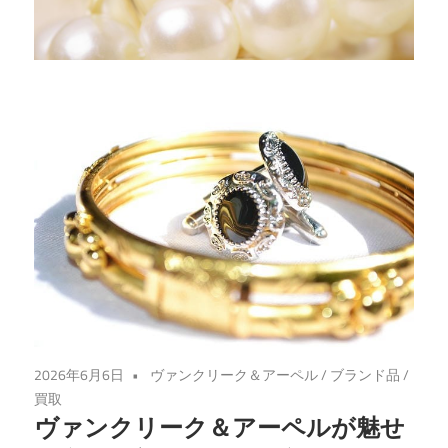
き、
賢
く
手
放
す
ブ
ラ
ン
ド
の
秘
訣
2026年6月6日
ヴァンクリーク＆アーペル
/
ブランド品
/
を
買取
ご
ヴァンクリーク＆アーペルが魅せ
紹