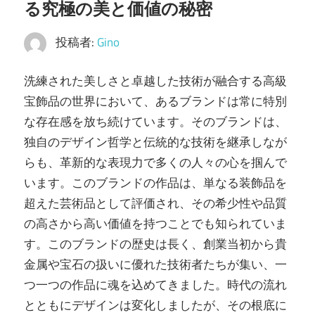
る究極の美と価値の秘密
介！
安
投稿者:
Gino
心
取
洗練された美しさと卓越した技術が融合する高級
引
宝飾品の世界において、あるブランドは常に特別
で
な存在感を放ち続けています。
そのブランドは、
価
独自のデザイン哲学と伝統的な技術を継承しなが
値
らも、革新的な表現力で多くの人々の心を掴んで
を
います。このブランドの作品は、単なる装飾品を
最
超えた芸術品として評価され、その希少性や品質
大
の高さから高い価値を持つことでも知られていま
化
す。このブランドの歴史は長く、創業当初から貴
し
金属や宝石の扱いに優れた技術者たちが集い、一
よ
つ一つの作品に魂を込めてきました。時代の流れ
う。
とともにデザインは変化しましたが、その根底に