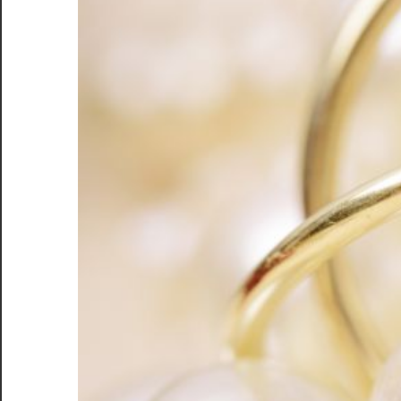
く
手
放
す
ブ
ラ
ン
ド
の
秘
訣
を
ご
紹
介！
安