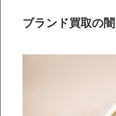
コ
ン
テ
ブランド買取の闇
ン
ツ
知
へ
ら
ス
れ
キ
ざ
ッ
る
プ
真
実
を
暴
き、
賢