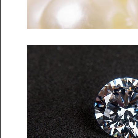
心
取
引
で
価
値
を
最
大
化
し
よ
う。