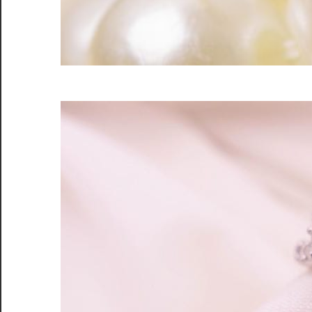
心
取
引
で
価
値
を
最
大
化
し
よ
う。