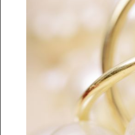
く
手
放
す
ブ
ラ
ン
ド
の
秘
訣
を
ご
紹
介！
安