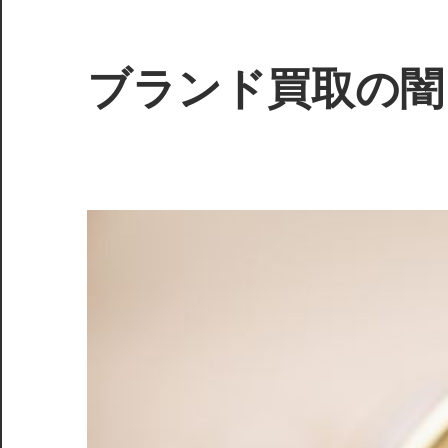
コ
ン
テ
ブランド買取の闇
ン
ツ
知
へ
ら
ス
れ
キ
ざ
ッ
る
プ
真
実
を
暴
き、
賢